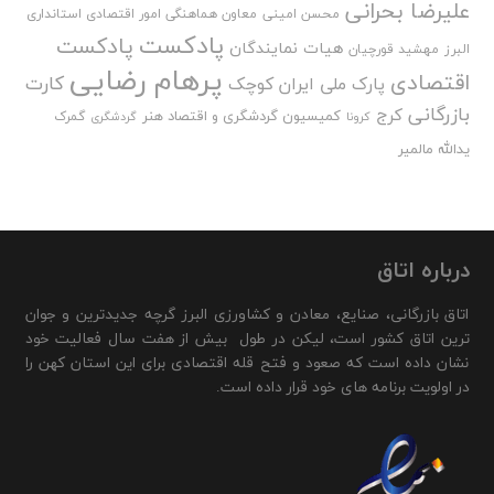
علیرضا بحرانی
محسن امینی
معاون هماهنگی امور اقتصادی استانداری
پادکست
پادکست
هیات نمایندگان
البرز
مهشید قورچیان
پرهام رضایی
اقتصادی
کارت
پارک ملی ایران کوچک
بازرگانی
کرج
کمیسیون گردشگری و اقتصاد هنر
گمرک
کرونا
گردشگری
یدالله مالمیر
درباره اتاق
اتاق بازرگانی، صنایع، معادن و کشاورزی البرز گرچه جدیدترین و جوان
ترین اتاق کشور است، لیکن در طول بیش از هفت سال فعالیت خود
نشان داده است که صعود و فتح قله اقتصادی برای این استان کهن را
در اولویت برنامه های خود قرار داده است.