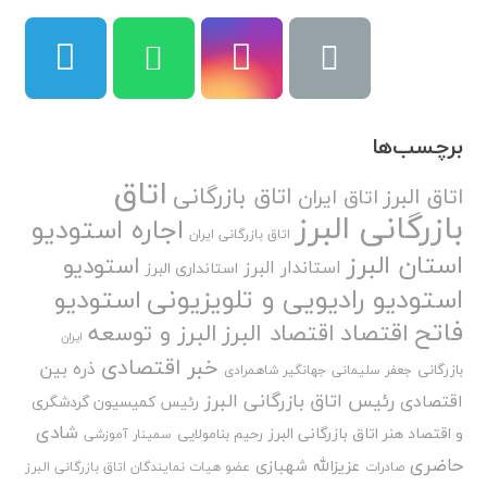
برچسب‌ها
اتاق
اتاق بازرگانی
اتاق البرز
اتاق ایران
بازرگانی البرز
اجاره استودیو
اتاق بازرگانی ایران
استان البرز
استودیو
استاندار البرز
استانداری البرز
استودیو رادیویی و تلویزیونی
استودیو
فاتح
اقتصاد
اقتصاد البرز
البرز و توسعه
ایران
خبر اقتصادی
ذره بین
بازرگانی
جعفر سلیمانی
جهانگیر شاهمرادی
رئیس اتاق بازرگانی البرز
اقتصادی
رئیس کمیسیون گردشگری
شادی
و اقتصاد هنر اتاق بازرگانی البرز
رحیم بنامولایی
سمینار آموزشی
حاضری
عزیزالله شهبازی
صادرات
عضو هیات نمایندگان اتاق بازرگانی البرز