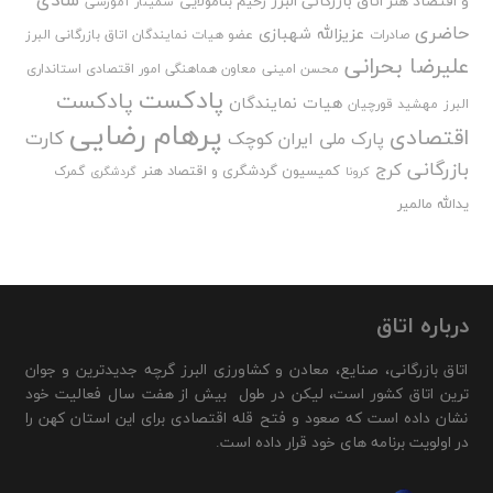
و اقتصاد هنر اتاق بازرگانی البرز
رحیم بنامولایی
سمینار آموزشی
حاضری
عزیزالله شهبازی
صادرات
عضو هیات نمایندگان اتاق بازرگانی البرز
علیرضا بحرانی
محسن امینی
معاون هماهنگی امور اقتصادی استانداری
پادکست
پادکست
هیات نمایندگان
البرز
مهشید قورچیان
پرهام رضایی
اقتصادی
کارت
پارک ملی ایران کوچک
بازرگانی
کرج
کمیسیون گردشگری و اقتصاد هنر
گمرک
کرونا
گردشگری
یدالله مالمیر
درباره اتاق
اتاق بازرگانی، صنایع، معادن و کشاورزی البرز گرچه جدیدترین و جوان
ترین اتاق کشور است، لیکن در طول بیش از هفت سال فعالیت خود
نشان داده است که صعود و فتح قله اقتصادی برای این استان کهن را
در اولویت برنامه های خود قرار داده است.