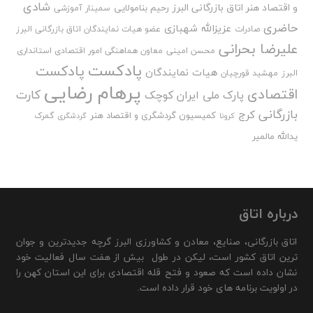
شادی
و اقتصاد هنر اتاق بازرگانی البرز
رحیم بنامولایی
سمینار آموزشی
حاضری
عزیزالله شهبازی
صادرات
عضو هیات نمایندگان اتاق بازرگانی البرز
علیرضا بحرانی
محسن امینی
معاون هماهنگی امور اقتصادی استانداری
پادکست
پادکست
هیات نمایندگان
البرز
مهشید قورچیان
پرهام رضایی
اقتصادی
کارت
پارک ملی ایران کوچک
بازرگانی
کرج
کمیسیون گردشگری و اقتصاد هنر
گمرک
کرونا
گردشگری
یدالله مالمیر
درباره اتاق
اتاق بازرگانی، صنایع، معادن و کشاورزی البرز گرچه جدیدترین و جوان
ترین اتاق کشور است، لیکن در طول بیش از هفت سال فعالیت خود
نشان داده است که صعود و فتح قله اقتصادی برای این استان کهن را
در اولویت برنامه های خود قرار داده است.