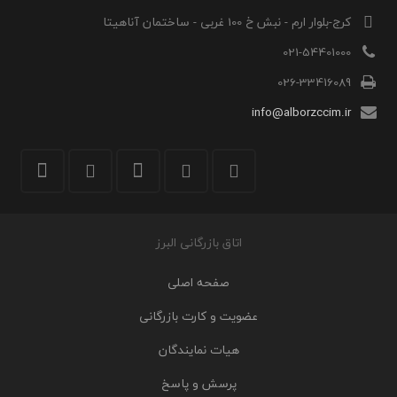
کرج-بلوار ارم - نبش خ 100 غربی - ساختمان آناهیتا
021-54401000
026-33416089
info@alborzccim.ir
اتاق بازرگانی البرز
صفحه اصلی
عضویت و کارت بازرگانی
هیات نمایندگان
پرسش و پاسخ