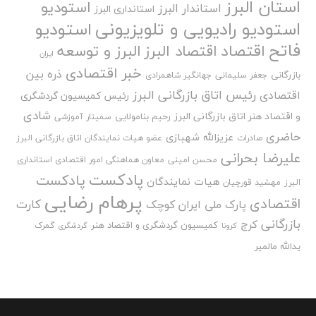
استان البرز
استودیو
استاندار البرز
استانداری البرز
استودیو رادیویی و تلویزیونی
استودیو
فاتح
اقتصاد
اقتصاد البرز
البرز و توسعه
ایران
خبر اقتصادی
ذره بین
بازرگانی
جعفر سلیمانی
جهانگیر شاهمرادی
رئیس اتاق بازرگانی البرز
اقتصادی
رئیس کمیسیون گردشگری
شادی
و اقتصاد هنر اتاق بازرگانی البرز
رحیم بنامولایی
سمینار آموزشی
حاضری
عزیزالله شهبازی
صادرات
عضو هیات نمایندگان اتاق بازرگانی البرز
علیرضا بحرانی
محسن امینی
معاون هماهنگی امور اقتصادی استانداری
پادکست
پادکست
هیات نمایندگان
البرز
مهشید قورچیان
پرهام رضایی
اقتصادی
کارت
پارک ملی ایران کوچک
بازرگانی
کرج
کمیسیون گردشگری و اقتصاد هنر
گمرک
کرونا
گردشگری
یدالله مالمیر