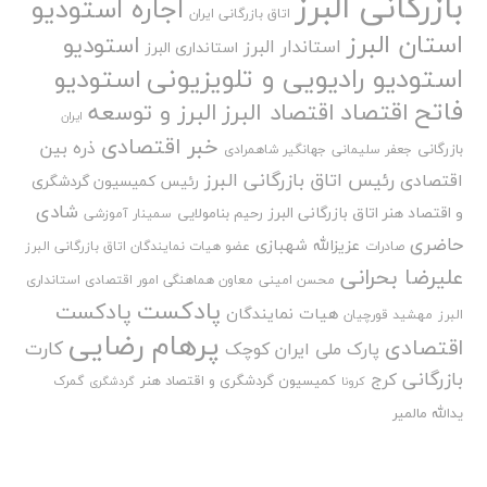
بازرگانی البرز
اجاره استودیو
اتاق بازرگانی ایران
استان البرز
استودیو
استاندار البرز
استانداری البرز
استودیو رادیویی و تلویزیونی
استودیو
فاتح
اقتصاد
اقتصاد البرز
البرز و توسعه
ایران
خبر اقتصادی
ذره بین
بازرگانی
جعفر سلیمانی
جهانگیر شاهمرادی
رئیس اتاق بازرگانی البرز
اقتصادی
رئیس کمیسیون گردشگری
شادی
و اقتصاد هنر اتاق بازرگانی البرز
رحیم بنامولایی
سمینار آموزشی
حاضری
عزیزالله شهبازی
صادرات
عضو هیات نمایندگان اتاق بازرگانی البرز
علیرضا بحرانی
محسن امینی
معاون هماهنگی امور اقتصادی استانداری
پادکست
پادکست
هیات نمایندگان
البرز
مهشید قورچیان
پرهام رضایی
اقتصادی
کارت
پارک ملی ایران کوچک
بازرگانی
کرج
کمیسیون گردشگری و اقتصاد هنر
گمرک
کرونا
گردشگری
یدالله مالمیر