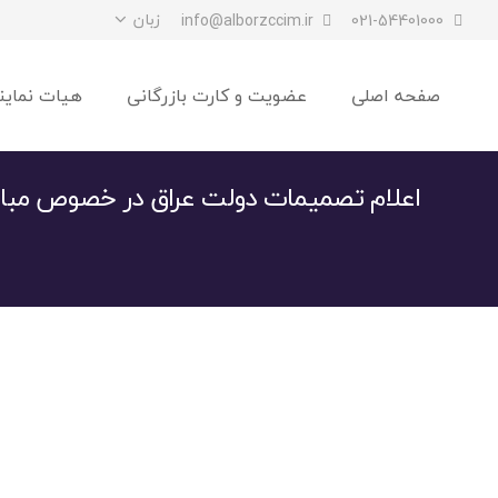
زبان
info@alborzccim.ir
021-54401000
صفحه اصلی
عضویت و کارت بازرگانی
هیات نماین
اعلام تصمیمات دولت عراق در خصوص مبارزه