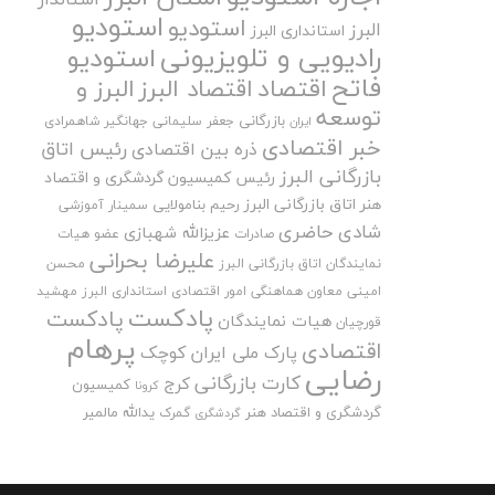
استودیو
استودیو
البرز
استانداری البرز
رادیویی و تلویزیونی
استودیو
فاتح
اقتصاد
اقتصاد البرز
البرز و
توسعه
بازرگانی
جعفر سلیمانی
جهانگیر شاهمرادی
ایران
خبر اقتصادی
رئیس اتاق
ذره بین اقتصادی
بازرگانی البرز
رئیس کمیسیون گردشگری و اقتصاد
هنر اتاق بازرگانی البرز
رحیم بنامولایی
سمینار آموزشی
شادی حاضری
عزیزالله شهبازی
صادرات
عضو هیات
علیرضا بحرانی
نمایندگان اتاق بازرگانی البرز
محسن
امینی
معاون هماهنگی امور اقتصادی استانداری البرز
مهشید
پادکست
پادکست
هیات نمایندگان
قورچیان
پرهام
اقتصادی
پارک ملی ایران کوچک
رضایی
کارت بازرگانی
کرج
کمیسیون
کرونا
گردشگری و اقتصاد هنر
یدالله مالمیر
گمرک
گردشگری