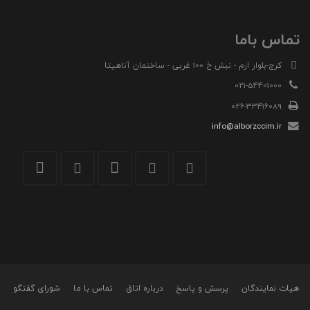
تماس باما
کرج-بلوار ارم - نبش خ 100 غربی - ساختمان آناهیتا
021-54401000
026-33416089
info@alborzccim.ir
هیات نمایندگان
پرسش و پاسخ
درباره اتاق
تماس با ما
شورای گفتگو