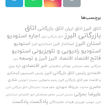
برچسب‌ها
اتاق
اتاق بازرگانی
اتاق البرز
اتاق ایران
بازرگانی البرز
اجاره استودیو
اتاق بازرگانی ایران
استان البرز
استودیو
استاندار البرز
استانداری البرز
استودیو رادیویی و تلویزیونی
استودیو
فاتح
اقتصاد
اقتصاد البرز
البرز و توسعه
ایران
خبر اقتصادی
ذره بین
بازرگانی
جعفر سلیمانی
جهانگیر شاهمرادی
رئیس اتاق بازرگانی البرز
اقتصادی
رئیس کمیسیون گردشگری
شادی
و اقتصاد هنر اتاق بازرگانی البرز
رحیم بنامولایی
سمینار آموزشی
حاضری
عزیزالله شهبازی
صادرات
عضو هیات نمایندگان اتاق بازرگانی البرز
علیرضا بحرانی
محسن امینی
معاون هماهنگی امور اقتصادی استانداری
پادکست
پادکست
هیات نمایندگان
البرز
مهشید قورچیان