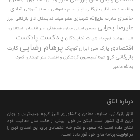
رئیس کمیسیون گردشگری
شادی
و اقتصاد هنر اتاق بازرگانی البرز
رحیم بنامولایی
سمینار آموزشی
حاضری
عزیزالله شهبازی
صادرات
عضو هیات نمایندگان اتاق بازرگانی البرز
علیرضا بحرانی
محسن امینی
معاون هماهنگی امور اقتصادی استانداری
پادکست
پادکست
هیات نمایندگان
البرز
مهشید قورچیان
پرهام رضایی
اقتصادی
کارت
پارک ملی ایران کوچک
بازرگانی
کرج
کمیسیون گردشگری و اقتصاد هنر
گمرک
کرونا
گردشگری
یدالله مالمیر
درباره اتاق
اتاق بازرگانی، صنایع، معادن و کشاورزی البرز گرچه جدیدترین و جوان
ترین اتاق کشور است، لیکن در طول بیش از هفت سال فعالیت خود
نشان داده است که صعود و فتح قله اقتصادی برای این استان کهن را
در اولویت برنامه های خود قرار داده است.