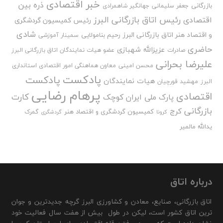
خبر اقتصادی
ذره بین
بازرگانی
جعفر سلیمانی
جهانگیر شاهمرادی
رئیس اتاق بازرگانی البرز
اقتصادی
رئیس کمیسیون گردشگری
شادی
و اقتصاد هنر اتاق بازرگانی البرز
رحیم بنامولایی
سمینار آموزشی
حاضری
عزیزالله شهبازی
صادرات
عضو هیات نمایندگان اتاق بازرگانی البرز
علیرضا بحرانی
محسن امینی
معاون هماهنگی امور اقتصادی استانداری
پادکست
پادکست
هیات نمایندگان
البرز
مهشید قورچیان
پرهام رضایی
اقتصادی
کارت
پارک ملی ایران کوچک
بازرگانی
کرج
کمیسیون گردشگری و اقتصاد هنر
گمرک
کرونا
گردشگری
یدالله مالمیر
درباره اتاق
اتاق بازرگانی، صنایع، معادن و کشاورزی البرز گرچه جدیدترین و جوان
ترین اتاق کشور است، لیکن در طول بیش از هفت سال فعالیت خود