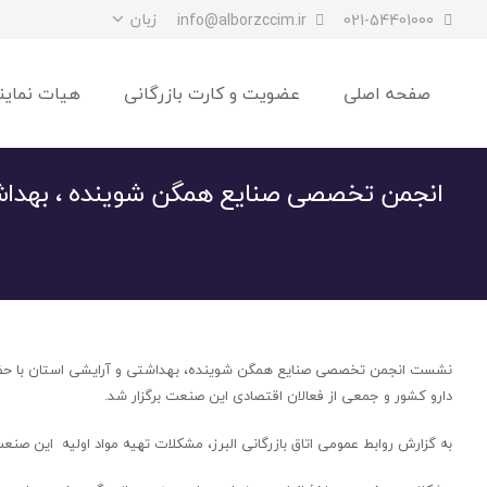
زبان
info@alborzccim.ir
021-54401000
صفحه اصلی
عضویت و کارت بازرگانی
هیات نماین
انجمن تخصصی صنایع همگن شوینده ، بهداشت
نشست انجمن تخصصی صنایع همگن شوینده، بهداشتی و آرایشی استان با حضور ری
دارو کشور و جمعی از فعالان اقتصادی این صنعت برگزار شد.
به گزارش روابط عمومی اتاق بازرگانی البرز، مشکلات تهیه مواد اولیه این 