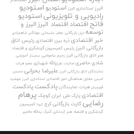
استودیو
استودیو
البرز
استانداری البرز
رادیویی و تلویزیونی
استودیو
فاتح
اقتصاد
اقتصاد البرز
البرز و
توسعه
بازرگانی
جعفر سلیمانی
جهانگیر شاهمرادی
ایران
خبر اقتصادی
رئیس اتاق
ذره بین اقتصادی
بازرگانی البرز
رئیس کمیسیون گردشگری و اقتصاد
هنر اتاق بازرگانی البرز
رحیم بنامولایی
سمینار آموزشی
شادی حاضری
عزیزالله شهبازی
صادرات
عضو هیات
علیرضا بحرانی
نمایندگان اتاق بازرگانی البرز
محسن
امینی
معاون هماهنگی امور اقتصادی استانداری البرز
مهشید
پادکست
پادکست
هیات نمایندگان
قورچیان
پرهام
اقتصادی
پارک ملی ایران کوچک
رضایی
کارت بازرگانی
کرج
کمیسیون
کرونا
گردشگری و اقتصاد هنر
یدالله مالمیر
گمرک
گردشگری