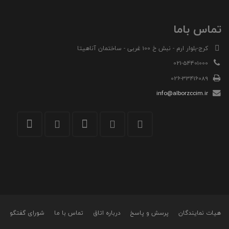
تماس باما
کرج-بلوار ارم - نبش خ 100 غربی - ساختمان آناهیتا
021-54401000
026-33416089
info@alborzccim.ir
هیات نمایندگان
پرسش و پاسخ
درباره اتاق
تماس با ما
شورای گفتگو