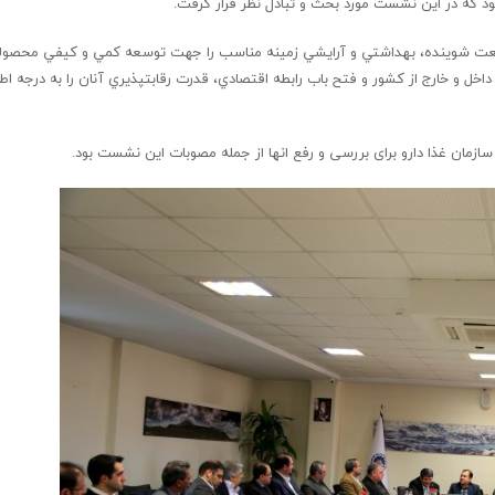
 که در این نشست مورد بحث و تبادل نظر قرار گرفت.
صنعت شوينده، بهداشتي و آرايشي زمينه مناسب را جهت توسعه كمي و كيفي محصولات
دانش فني، تكنولوژي و نوآوري فراهم ساخته، ضمن معرفي توانمنديهاي آن در داخل و خارج از كشور و فتح باب رابطه اقتصادي، قدرت رقابت
زمان غذا دارو برای بررسی و رفع انها از جمله مصوبات این نشست بود.