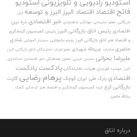
استودیو رادیویی و تلویزیونی
استودیو
فاتح
اقتصاد
اقتصاد البرز
البرز و توسعه
ایران
خبر اقتصادی
ذره بین
بازرگانی
جعفر سلیمانی
جهانگیر شاهمرادی
رئیس اتاق بازرگانی البرز
اقتصادی
رئیس کمیسیون گردشگری
شادی
و اقتصاد هنر اتاق بازرگانی البرز
رحیم بنامولایی
سمینار آموزشی
حاضری
عزیزالله شهبازی
صادرات
عضو هیات نمایندگان اتاق بازرگانی البرز
علیرضا بحرانی
محسن امینی
معاون هماهنگی امور اقتصادی استانداری
پادکست
پادکست
هیات نمایندگان
البرز
مهشید قورچیان
پرهام رضایی
اقتصادی
کارت
پارک ملی ایران کوچک
بازرگانی
کرج
کمیسیون گردشگری و اقتصاد هنر
گمرک
کرونا
گردشگری
یدالله مالمیر
درباره اتاق