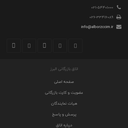
021-54401000
026-33416089
info@alborzccim.ir
اتاق بازرگانی البرز
صفحه اصلی
عضویت و کارت بازرگانی
هیات نمایندگان
پرسش و پاسخ
درباره اتاق