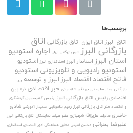
برچسب‌ها
اتاق
اتاق بازرگانی
اتاق البرز
اتاق ایران
بازرگانی البرز
اجاره استودیو
اتاق بازرگانی ایران
استان البرز
استودیو
استاندار البرز
استانداری البرز
استودیو رادیویی و تلویزیونی
استودیو
فاتح
اقتصاد
اقتصاد البرز
البرز و توسعه
ایران
خبر اقتصادی
ذره بین
بازرگانی
جعفر سلیمانی
جهانگیر شاهمرادی
رئیس اتاق بازرگانی البرز
اقتصادی
رئیس کمیسیون گردشگری
شادی
و اقتصاد هنر اتاق بازرگانی البرز
رحیم بنامولایی
سمینار آموزشی
حاضری
عزیزالله شهبازی
صادرات
عضو هیات نمایندگان اتاق بازرگانی البرز
علیرضا بحرانی
محسن امینی
معاون هماهنگی امور اقتصادی استانداری