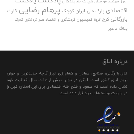
پادکست
پادکست
هیات نمایندگان
البرز
مهشید قورچیان
پرهام رضایی
اقتصادی
کارت
پارک ملی ایران کوچک
بازرگانی
کرج
کمیسیون گردشگری و اقتصاد هنر
گمرک
کرونا
گردشگری
یدالله مالمیر
درباره اتاق
اتاق بازرگانی، صنایع، معادن و کشاورزی البرز گرچه جدیدترین و جوان
ترین اتاق کشور است، لیکن در طول بیش از هفت سال فعالیت خود
نشان داده است که صعود و فتح قله اقتصادی برای این استان کهن را
در اولویت برنامه های خود قرار داده است.