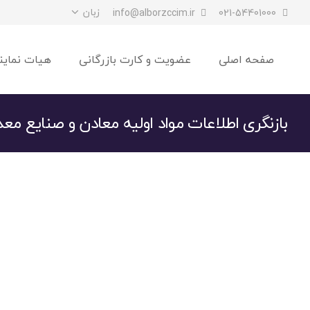
زبان
info@alborzccim.ir
021-54401000
صفحه اصلی
عضویت و کارت بازرگانی
هیات نماین
بازنگری اطلاعات مواد اولیه معادن و صنایع مع