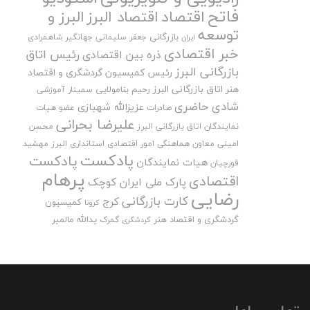
فاتح
اقتصاد
اقتصاد البرز
البرز و
توسعه
بازرگانی
جعفر سلیمانی
جهانگیر شاهمرادی
ایران
خبر اقتصادی
رئیس اتاق
ذره بین اقتصادی
بازرگانی البرز
رئیس کمیسیون گردشگری و اقتصاد
هنر اتاق بازرگانی البرز
رحیم بنامولایی
سمینار آموزشی
شادی حاضری
عزیزالله شهبازی
صادرات
عضو هیات
علیرضا بحرانی
نمایندگان اتاق بازرگانی البرز
محسن
امینی
معاون هماهنگی امور اقتصادی استانداری البرز
مهشید
پادکست
پادکست
هیات نمایندگان
قورچیان
پرهام
اقتصادی
پارک ملی ایران کوچک
رضایی
کارت بازرگانی
کرج
کمیسیون
کرونا
گردشگری و اقتصاد هنر
یدالله مالمیر
گمرک
گردشگری