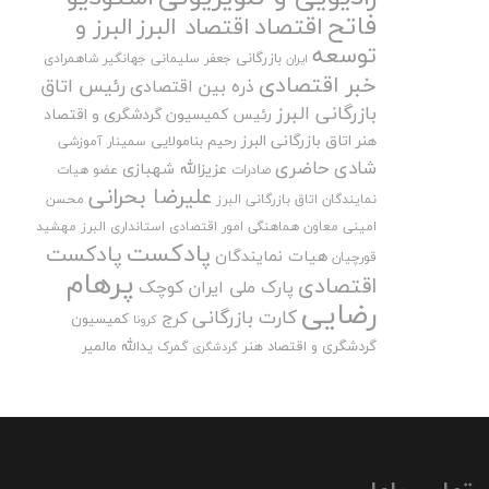
فاتح
اقتصاد
اقتصاد البرز
البرز و
توسعه
بازرگانی
جعفر سلیمانی
جهانگیر شاهمرادی
ایران
خبر اقتصادی
رئیس اتاق
ذره بین اقتصادی
بازرگانی البرز
رئیس کمیسیون گردشگری و اقتصاد
هنر اتاق بازرگانی البرز
رحیم بنامولایی
سمینار آموزشی
شادی حاضری
عزیزالله شهبازی
صادرات
عضو هیات
علیرضا بحرانی
نمایندگان اتاق بازرگانی البرز
محسن
امینی
معاون هماهنگی امور اقتصادی استانداری البرز
مهشید
پادکست
پادکست
هیات نمایندگان
قورچیان
پرهام
اقتصادی
پارک ملی ایران کوچک
رضایی
کارت بازرگانی
کرج
کمیسیون
کرونا
گردشگری و اقتصاد هنر
یدالله مالمیر
گمرک
گردشگری