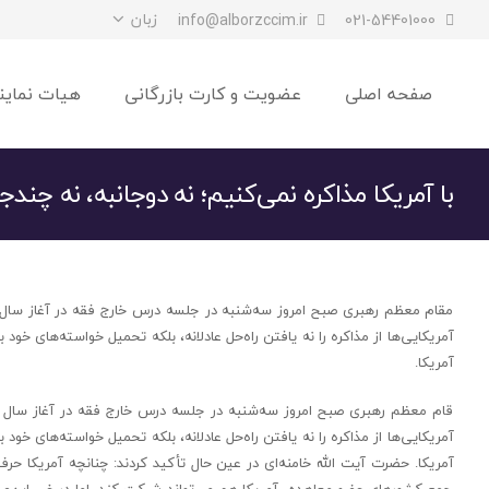
زبان
info@alborzccim.ir
021-54401000
صفحه اصلی
عضویت و کارت بازرگانی
هیات نماین
با آمریکا مذاکره نمی‌کنیم؛ نه دوجانبه، نه چندجا
مقام معظم رهبری صبح امروز سه‌شنبه در جلسه درس خارج فقه در آغاز سال ت
آمریکایی‌ها از مذاکره را نه یافتن راه‌حل عادلانه، بلکه تحمیل خواسته‌های 
آمریکا.
قام معظم رهبری صبح امروز سه‌شنبه در جلسه درس خارج فقه در آغاز سال ت
آمریکایی‌ها از مذاکره را نه یافتن راه‌حل عادلانه، بلکه تحمیل خواسته‌های 
آمریکا. حضرت آیت الله خامنه‌ای در عین حال تأکید کردند: چنانچه آمریکا ح
جمع کشورهای عضو معاهده، آمریکا هم می‌تواند شرکت کند، اما در غیر این‌