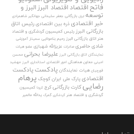
فاتح
اقتصاد
اقتصاد البرز
البرز و
توسعه
بازرگانی
جعفر سلیمانی
جهانگیر شاهمرادی
ایران
خبر اقتصادی
رئیس اتاق
ذره بین اقتصادی
بازرگانی البرز
رئیس کمیسیون گردشگری و اقتصاد
هنر اتاق بازرگانی البرز
رحیم بنامولایی
سمینار آموزشی
شادی حاضری
عزیزالله شهبازی
صادرات
عضو هیات
علیرضا بحرانی
نمایندگان اتاق بازرگانی البرز
محسن
امینی
معاون هماهنگی امور اقتصادی استانداری البرز
مهشید
پادکست
پادکست
هیات نمایندگان
قورچیان
پرهام
اقتصادی
پارک ملی ایران کوچک
رضایی
کارت بازرگانی
کرج
کمیسیون
کرونا
گردشگری و اقتصاد هنر
یدالله مالمیر
گمرک
گردشگری