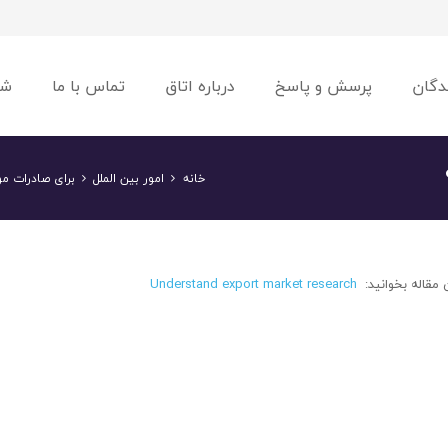
دگان
پرسش و پاسخ
درباره اتاق
تماس با ما
شو
خانه
امور بین الملل
برای صادرات مو
ن مقاله بخوانید:
Understand export market research