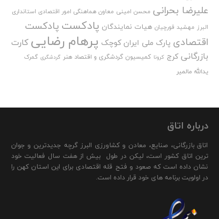
علیرضا بحرانی
محسن امینی
معاون هماهنگی امور اقتصادی استانداری
پادکست
پادکست
هیات نمایندگان
البرز
مهشید قورچیان
پرهام رضایی
اقتصادی
کارت
پارک ملی ایران کوچک
بازرگانی
کرج
کمیسیون گردشگری و اقتصاد هنر
گمرک
کرونا
گردشگری
یدالله مالمیر
درباره اتاق
اتاق بازرگانی، صنایع، معادن و کشاورزی البرز گرچه جدیدترین و جوان
ترین اتاق کشور است، لیکن در طول بیش از هفت سال فعالیت خود
نشان داده است که صعود و فتح قله اقتصادی برای این استان کهن را
در اولویت برنامه های خود قرار داده است.