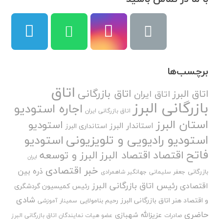
برچسب‌ها
اتاق
اتاق بازرگانی
اتاق البرز
اتاق ایران
بازرگانی البرز
اجاره استودیو
اتاق بازرگانی ایران
استان البرز
استودیو
استاندار البرز
استانداری البرز
استودیو رادیویی و تلویزیونی
استودیو
فاتح
اقتصاد
اقتصاد البرز
البرز و توسعه
ایران
خبر اقتصادی
ذره بین
بازرگانی
جعفر سلیمانی
جهانگیر شاهمرادی
رئیس اتاق بازرگانی البرز
اقتصادی
رئیس کمیسیون گردشگری
شادی
و اقتصاد هنر اتاق بازرگانی البرز
رحیم بنامولایی
سمینار آموزشی
حاضری
عزیزالله شهبازی
صادرات
عضو هیات نمایندگان اتاق بازرگانی البرز