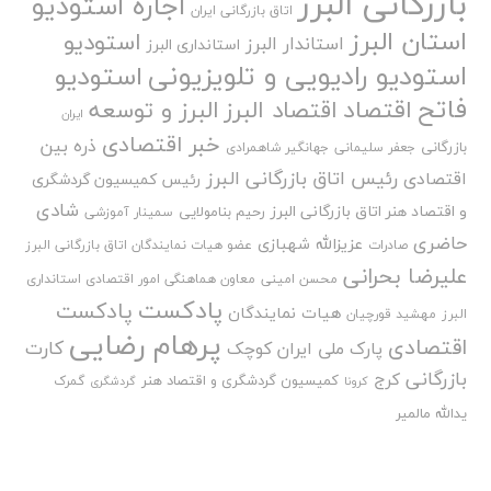
بازرگانی البرز
اجاره استودیو
اتاق بازرگانی ایران
استان البرز
استودیو
استاندار البرز
استانداری البرز
استودیو رادیویی و تلویزیونی
استودیو
فاتح
اقتصاد
اقتصاد البرز
البرز و توسعه
ایران
خبر اقتصادی
ذره بین
بازرگانی
جعفر سلیمانی
جهانگیر شاهمرادی
رئیس اتاق بازرگانی البرز
اقتصادی
رئیس کمیسیون گردشگری
شادی
و اقتصاد هنر اتاق بازرگانی البرز
رحیم بنامولایی
سمینار آموزشی
حاضری
عزیزالله شهبازی
صادرات
عضو هیات نمایندگان اتاق بازرگانی البرز
علیرضا بحرانی
محسن امینی
معاون هماهنگی امور اقتصادی استانداری
پادکست
پادکست
هیات نمایندگان
البرز
مهشید قورچیان
پرهام رضایی
اقتصادی
کارت
پارک ملی ایران کوچک
بازرگانی
کرج
کمیسیون گردشگری و اقتصاد هنر
گمرک
کرونا
گردشگری
یدالله مالمیر