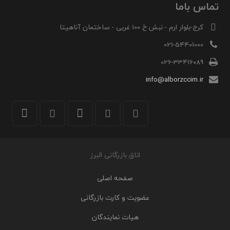
تماس باما
کرج-بلوار ارم - نبش خ 100 غربی - ساختمان آناهیتا
021-54401000
026-33416089
info@alborzccim.ir
اتاق بازرگانی البرز
صفحه اصلی
عضویت و کارت بازرگانی
هیات نمایندگان