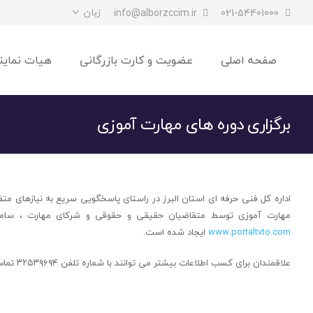
زبان
info@alborzccim.ir
021-54401000
صفحه اصلی
عضویت و کارت بازرگانی
هیات نماین
برگزاری دوره های مهارت آموزی
اداره کل فنی حرفه ای استان البرز در راستای پاسخگویی سریع به نیازهای متق
مهارت آموزی توسط متقاضیان حقیقی و حقوقی و شرکای مهارت ، سامانه
www.portaltvto.com
ایجاد شده است.
علاقمندان برای کسب اطلاعات بیشتر می توانند با شماره تلفن ۳۲۵۳۹۶۹۴ تماس حاصل نمایند.