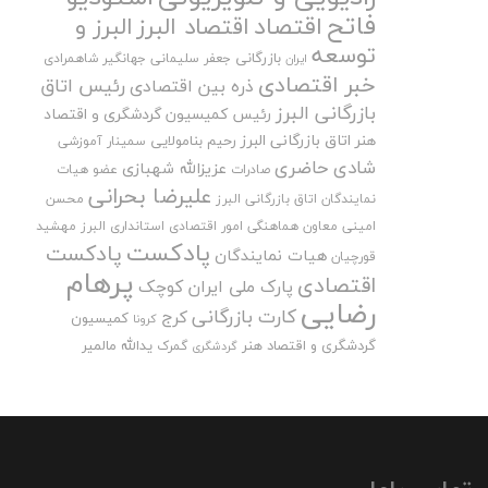
فاتح
اقتصاد
اقتصاد البرز
البرز و
توسعه
بازرگانی
جعفر سلیمانی
جهانگیر شاهمرادی
ایران
خبر اقتصادی
رئیس اتاق
ذره بین اقتصادی
بازرگانی البرز
رئیس کمیسیون گردشگری و اقتصاد
هنر اتاق بازرگانی البرز
رحیم بنامولایی
سمینار آموزشی
شادی حاضری
عزیزالله شهبازی
صادرات
عضو هیات
علیرضا بحرانی
نمایندگان اتاق بازرگانی البرز
محسن
امینی
معاون هماهنگی امور اقتصادی استانداری البرز
مهشید
پادکست
پادکست
هیات نمایندگان
قورچیان
پرهام
اقتصادی
پارک ملی ایران کوچک
رضایی
کارت بازرگانی
کرج
کمیسیون
کرونا
گردشگری و اقتصاد هنر
یدالله مالمیر
گمرک
گردشگری