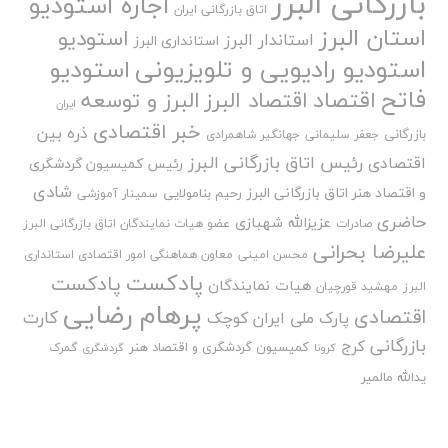
بازرگانی البرز
اجاره استودیو
اتاق بازرگانی ایران
استان البرز
استودیو
استاندار البرز
استانداری البرز
استودیو رادیویی و تلویزیونی
استودیو
فاتح
اقتصاد
اقتصاد البرز
البرز و توسعه
ایران
خبر اقتصادی
ذره بین
بازرگانی
جعفر سلیمانی
جهانگیر شاهمرادی
رئیس اتاق بازرگانی البرز
اقتصادی
رئیس کمیسیون گردشگری
شادی
و اقتصاد هنر اتاق بازرگانی البرز
رحیم بنامولایی
سمینار آموزشی
حاضری
عزیزالله شهبازی
صادرات
عضو هیات نمایندگان اتاق بازرگانی البرز
علیرضا بحرانی
محسن امینی
معاون هماهنگی امور اقتصادی استانداری
پادکست
پادکست
هیات نمایندگان
البرز
مهشید قورچیان
پرهام رضایی
اقتصادی
کارت
پارک ملی ایران کوچک
بازرگانی
کرج
کمیسیون گردشگری و اقتصاد هنر
گمرک
کرونا
گردشگری
یدالله مالمیر