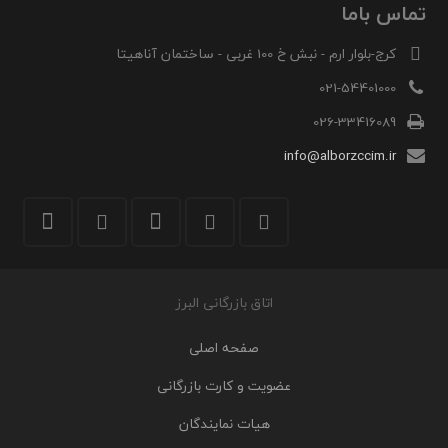
تماس باما
کرج-بلوار ارم - نبش خ 100 غربی - ساختمان آناهیتا
021-54401000
026-33416089
info@alborzccim.ir
اتاق بازرگانی البرز
صفحه اصلی
عضویت و کارت بازرگانی
هیات نمایندگان