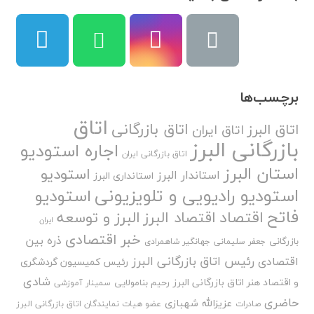
برچسب‌ها
اتاق
اتاق بازرگانی
اتاق البرز
اتاق ایران
بازرگانی البرز
اجاره استودیو
اتاق بازرگانی ایران
استان البرز
استودیو
استاندار البرز
استانداری البرز
استودیو رادیویی و تلویزیونی
استودیو
فاتح
اقتصاد
اقتصاد البرز
البرز و توسعه
ایران
خبر اقتصادی
ذره بین
بازرگانی
جعفر سلیمانی
جهانگیر شاهمرادی
رئیس اتاق بازرگانی البرز
اقتصادی
رئیس کمیسیون گردشگری
شادی
و اقتصاد هنر اتاق بازرگانی البرز
رحیم بنامولایی
سمینار آموزشی
حاضری
عزیزالله شهبازی
صادرات
عضو هیات نمایندگان اتاق بازرگانی البرز