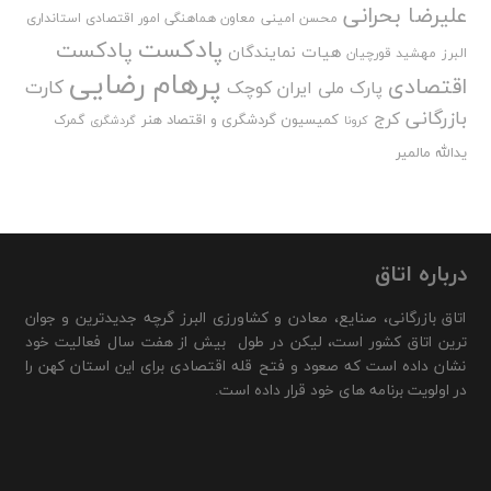
علیرضا بحرانی
محسن امینی
معاون هماهنگی امور اقتصادی استانداری
پادکست
پادکست
هیات نمایندگان
البرز
مهشید قورچیان
پرهام رضایی
اقتصادی
کارت
پارک ملی ایران کوچک
بازرگانی
کرج
کمیسیون گردشگری و اقتصاد هنر
گمرک
کرونا
گردشگری
یدالله مالمیر
درباره اتاق
اتاق بازرگانی، صنایع، معادن و کشاورزی البرز گرچه جدیدترین و جوان
ترین اتاق کشور است، لیکن در طول بیش از هفت سال فعالیت خود
نشان داده است که صعود و فتح قله اقتصادی برای این استان کهن را
در اولویت برنامه های خود قرار داده است.