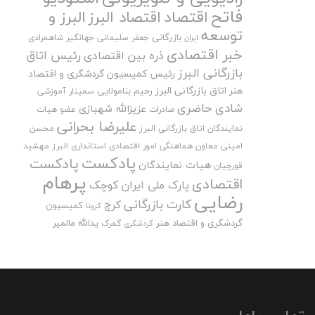
فاتح
اقتصاد
اقتصاد البرز
البرز و
توسعه
بازرگانی
جعفر سلیمانی
جهانگیر شاهمرادی
ایران
خبر اقتصادی
رئیس اتاق
ذره بین اقتصادی
بازرگانی البرز
رئیس کمیسیون گردشگری و اقتصاد
هنر اتاق بازرگانی البرز
رحیم بنامولایی
سمینار آموزشی
شادی حاضری
عزیزالله شهبازی
صادرات
عضو هیات
علیرضا بحرانی
نمایندگان اتاق بازرگانی البرز
محسن
امینی
معاون هماهنگی امور اقتصادی استانداری البرز
مهشید
پادکست
پادکست
هیات نمایندگان
قورچیان
پرهام
اقتصادی
پارک ملی ایران کوچک
رضایی
کارت بازرگانی
کرج
کمیسیون
کرونا
گردشگری و اقتصاد هنر
یدالله مالمیر
گمرک
گردشگری