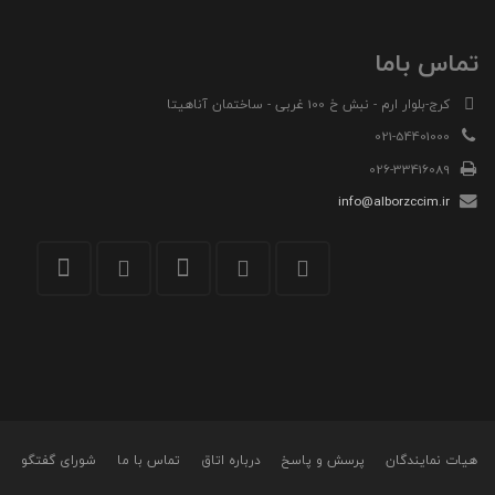
تماس باما
کرج-بلوار ارم - نبش خ 100 غربی - ساختمان آناهیتا
021-54401000
026-33416089
info@alborzccim.ir
هیات نمایندگان
پرسش و پاسخ
درباره اتاق
تماس با ما
شورای گفتگو