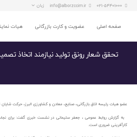
زبان
info@alborzccim.ir
021-54401000
صفحه اصلی
عضویت و کارت بازرگانی
هیات نماین
تحقق شعار رونق تولید نیازمند اتخاذ تصم
عضو هیات رئیسه اتاق بازرگانی، صنایع، معادن و کشاورزی البرز، حرکت شایان تو
به گزارش روابط عمومی ، جعفر سلیمانی در نشست خبری گفت: برای نجات 
کارآفرینی ضروری است.