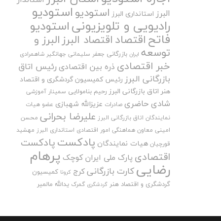
استودیو
استودیو
البرز
استانداری البرز
رادیویی و تلویزیونی
استودیو
فاتح
اقتصاد
اقتصاد البرز
البرز و
توسعه
بازرگانی
جعفر سلیمانی
جهانگیر شاهمرادی
ایران
خبر اقتصادی
رئیس اتاق
ذره بین اقتصادی
بازرگانی البرز
رئیس کمیسیون گردشگری و اقتصاد
هنر اتاق بازرگانی البرز
رحیم بنامولایی
سمینار آموزشی
شادی حاضری
عزیزالله شهبازی
صادرات
عضو هیات
علیرضا بحرانی
نمایندگان اتاق بازرگانی البرز
محسن
امینی
معاون هماهنگی امور اقتصادی استانداری البرز
مهشید
پادکست
پادکست
هیات نمایندگان
قورچیان
پرهام
اقتصادی
پارک ملی ایران کوچک
رضایی
کارت بازرگانی
کرج
کمیسیون
کرونا
گردشگری و اقتصاد هنر
یدالله مالمیر
گمرک
گردشگری