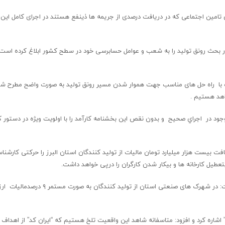
تامین اجتماعی که در دریافت درصدی از جریمه ها ذینفع هستند در اجرای کامل این
ر بحث رونق تولید را به شعب و عوامل حسابرسی خود در سطح کشور ابلاغ کرده است، 
مراه با راه حل های مناسب جهت هموار شدن مسیر رونق تولید به صورت واضح مطرح 
اهد هستیم .
ود در اجراي صحیح و بدون نقص این بخشنامه کارآمد را با اولویت ویژه در دستور کا
افت بیست هزار ميليارد تومان ماليات از تولید کنندگان استان البرز را حرکتی کارشن
عطيل كارخانه ها و بيكار شدن کارگران را درپی خواهد داشت.
وی با تاکید بر ضرورت حاکم شدن اعتماد کامل بین دولت و بخش خصوصی گفت: در شهرک های صنعتی اس
کد” اشاره کرد و افزود: متاسفانه شاهد این واقعیت تلخ هستیم که “ایران کد” از اهدا