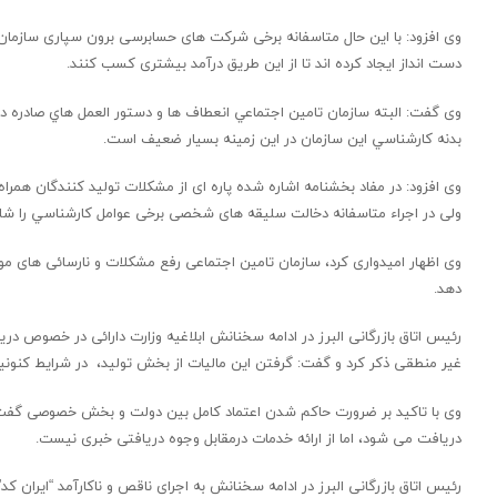
وی افزود: با این حال متاسفانه برخی شرکت های حسابرسی برون سپاری سازمان 
دست انداز ایجاد کرده اند تا از این طریق درآمد بیشتری کسب کنند.
وی گفت: البته سازمان تامين اجتماعي انعطاف ها و دستور العمل هاي صادره د
بدنه كارشناسي این سازمان در این زمینه بسیار ضعیف است.
وی افزود: در مفاد بخشنامه اشاره شده پاره ای از مشكلات توليد كنندگان ه
ولی در اجراء متاسفانه دخالت سلیقه های شخصی برخی عوامل كارشناسي را ش
وی اظهار امیدواری کرد، سازمان تامین اجتماعی رفع مشکلات و نارسائی های موج
دهد.
رئیس اتاق بازرگانی البرز در ادامه سخنانش ابلاغیه وزارت دارائی در خصوص دری
غیر منطقی ذکر کرد و گفت: گرفتن اين ماليات از بخش تولید، در شرایط کنونیت
دریافت می شود، اما از ارائه خدمات درمقابل وجوه دریافتی خبری نیست.
رئیس اتاق بازرگانی البرز در ادامه سخنانش به اجرای ناقص و ناکارآمد “ایران 