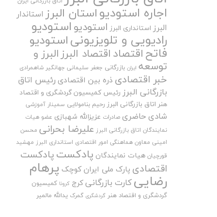
اتاق بازرگانی ایران
اجاره استودیو
استان البرز
استاندار
استودیو
استودیو
البرز
استانداری البرز
رادیویی و تلویزیونی
استودیو
فاتح
اقتصاد
اقتصاد البرز
البرز و
توسعه
بازرگانی
جعفر سلیمانی
جهانگیر شاهمرادی
ایران
خبر اقتصادی
رئیس اتاق
ذره بین اقتصادی
بازرگانی البرز
رئیس کمیسیون گردشگری و اقتصاد
هنر اتاق بازرگانی البرز
رحیم بنامولایی
سمینار آموزشی
شادی حاضری
عزیزالله شهبازی
صادرات
عضو هیات
علیرضا بحرانی
نمایندگان اتاق بازرگانی البرز
محسن
امینی
معاون هماهنگی امور اقتصادی استانداری البرز
مهشید
پادکست
پادکست
هیات نمایندگان
قورچیان
پرهام
اقتصادی
پارک ملی ایران کوچک
رضایی
کارت بازرگانی
کرج
کمیسیون
کرونا
گردشگری و اقتصاد هنر
یدالله مالمیر
گمرک
گردشگری