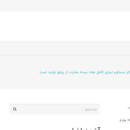
ر مستلزم اجرای کامل مفاد بسته حمایت از رونق تولید است
جستجو
د
.
برای:
به گزارش روابط عمومی اتاق بازررگانی البرز رحیم بنامولائی در نشست کارگروه شورای گفتگوی دولت و بخش خصوصی گفت: این بسته حمایتی طی بخشنامه ای در ۱۷ ماده