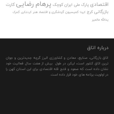
پرهام رضایی
اقتصادی
کارت
پارک ملی ایران کوچک
بازرگانی
کرج
کمیسیون گردشگری و اقتصاد هنر
گمرک
کرونا
گردشگری
یدالله مالمیر
درباره اتاق
اتاق بازرگانی، صنایع، معادن و کشاورزی البرز گرچه جدیدترین و جوان
ترین اتاق کشور است، لیکن در طول بیش از هفت سال فعالیت خود
نشان داده است که صعود و فتح قله اقتصادی برای این استان کهن را
در اولویت برنامه های خود قرار داده است.