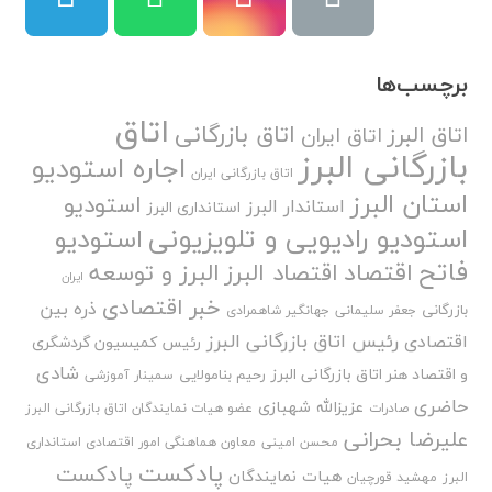
برچسب‌ها
اتاق
اتاق بازرگانی
اتاق البرز
اتاق ایران
بازرگانی البرز
اجاره استودیو
اتاق بازرگانی ایران
استان البرز
استودیو
استاندار البرز
استانداری البرز
استودیو رادیویی و تلویزیونی
استودیو
فاتح
اقتصاد
اقتصاد البرز
البرز و توسعه
ایران
خبر اقتصادی
ذره بین
بازرگانی
جعفر سلیمانی
جهانگیر شاهمرادی
رئیس اتاق بازرگانی البرز
اقتصادی
رئیس کمیسیون گردشگری
شادی
و اقتصاد هنر اتاق بازرگانی البرز
رحیم بنامولایی
سمینار آموزشی
حاضری
عزیزالله شهبازی
صادرات
عضو هیات نمایندگان اتاق بازرگانی البرز
علیرضا بحرانی
محسن امینی
معاون هماهنگی امور اقتصادی استانداری
پادکست
پادکست
هیات نمایندگان
البرز
مهشید قورچیان