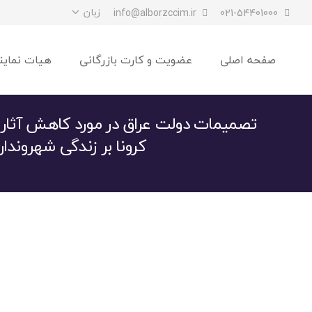
زبان
info@alborzccim.ir
021-54401000
صفحه اصلی
عضویت و کارت بازرگانی
هیات نماین
تصمیمات دولت عراق در مورد کاهش آثا
کرونا بر زندگی شهروندا