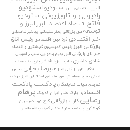
استودیو
استودیو
البرز
استانداری البرز
رادیویی و تلویزیونی
استودیو
فاتح
اقتصاد
اقتصاد البرز
البرز و
توسعه
بازرگانی
جعفر سلیمانی
جهانگیر شاهمرادی
ایران
خبر اقتصادی
رئیس اتاق
ذره بین اقتصادی
بازرگانی البرز
رئیس کمیسیون گردشگری و اقتصاد
هنر اتاق بازرگانی البرز
رحیم بنامولایی
سمینار آموزشی
شادی حاضری
عزیزالله شهبازی
صادرات
عضو هیات
علیرضا بحرانی
نمایندگان اتاق بازرگانی البرز
محسن
امینی
معاون هماهنگی امور اقتصادی استانداری البرز
مهشید
پادکست
پادکست
هیات نمایندگان
قورچیان
پرهام
اقتصادی
پارک ملی ایران کوچک
رضایی
کارت بازرگانی
کرج
کمیسیون
کرونا
گردشگری و اقتصاد هنر
یدالله مالمیر
گمرک
گردشگری