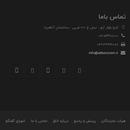
تماس باما
کرج-بلوار ارم - نبش خ 100 غربی - ساختمان آناهیتا
021-54401000
026-33416089
info@alborzccim.ir
هیات نمایندگان
پرسش و پاسخ
درباره اتاق
تماس با ما
شورای گفتگو