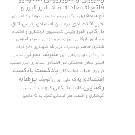
فاتح
اقتصاد
اقتصاد البرز
البرز و
توسعه
بازرگانی
جعفر سلیمانی
جهانگیر شاهمرادی
ایران
خبر اقتصادی
رئیس اتاق
ذره بین اقتصادی
بازرگانی البرز
رئیس کمیسیون گردشگری و اقتصاد
هنر اتاق بازرگانی البرز
رحیم بنامولایی
سمینار آموزشی
شادی حاضری
عزیزالله شهبازی
صادرات
عضو هیات
علیرضا بحرانی
نمایندگان اتاق بازرگانی البرز
محسن
امینی
معاون هماهنگی امور اقتصادی استانداری البرز
مهشید
پادکست
پادکست
هیات نمایندگان
قورچیان
پرهام
اقتصادی
پارک ملی ایران کوچک
رضایی
کارت بازرگانی
کرج
کمیسیون
کرونا
گردشگری و اقتصاد هنر
یدالله مالمیر
گمرک
گردشگری