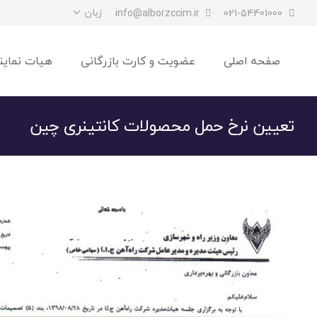
زبان
info@alborzccim.ir
021-54401000
صفحه اصلی
عضویت و کارت بازرگانی
هیات نماین
تعیین نرخ حمل محصولات کانتینری چین