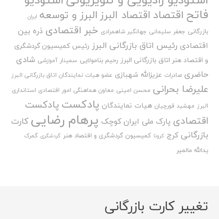
فاتح
اقتصاد
اقتصاد البرز
البرز و توسعه
ایران
خبر اقتصادی
ذره بین
بازرگانی
جعفر سلیمانی
جهانگیر شاهمرادی
رئیس اتاق بازرگانی البرز
اقتصادی
رئیس کمیسیون گردشگری
شادی
و اقتصاد هنر اتاق بازرگانی البرز
رحیم بنامولایی
سمینار آموزشی
حاضری
عزیزالله شهبازی
صادرات
عضو هیات نمایندگان اتاق بازرگانی البرز
علیرضا بحرانی
محسن امینی
معاون هماهنگی امور اقتصادی استانداری
پادکست
پادکست
هیات نمایندگان
البرز
مهشید قورچیان
پرهام رضایی
اقتصادی
کارت
پارک ملی ایران کوچک
بازرگانی
کرج
کمیسیون گردشگری و اقتصاد هنر
گمرک
کرونا
گردشگری
یدالله مالمیر
تغییر کارت بازرگانی