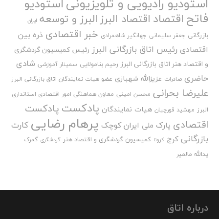
استودیو رادیویی و تلویزیونی
استودیو
فاتح
اقتصاد
اقتصاد البرز
البرز و توسعه
ایران
خبر اقتصادی
ذره بین
بازرگانی
جعفر سلیمانی
جهانگیر شاهمرادی
رئیس اتاق بازرگانی البرز
اقتصادی
رئیس کمیسیون گردشگری
شادی
و اقتصاد هنر اتاق بازرگانی البرز
رحیم بنامولایی
سمینار آموزشی
حاضری
عزیزالله شهبازی
صادرات
عضو هیات نمایندگان اتاق بازرگانی البرز
علیرضا بحرانی
محسن امینی
معاون هماهنگی امور اقتصادی استانداری
پادکست
پادکست
هیات نمایندگان
البرز
مهشید قورچیان
پرهام رضایی
اقتصادی
کارت
پارک ملی ایران کوچک
بازرگانی
کرج
کمیسیون گردشگری و اقتصاد هنر
گمرک
کرونا
گردشگری
یدالله مالمیر
درباره اتاق