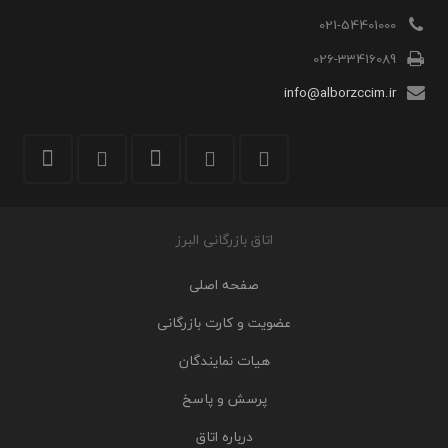
021-54401000
026-33416089
info@alborzccim.ir
اتاق بازرگانی البرز
صفحه اصلی
عضویت و کارت بازرگانی
هیات نمایندگان
پرسش و پاسخ
درباره اتاق