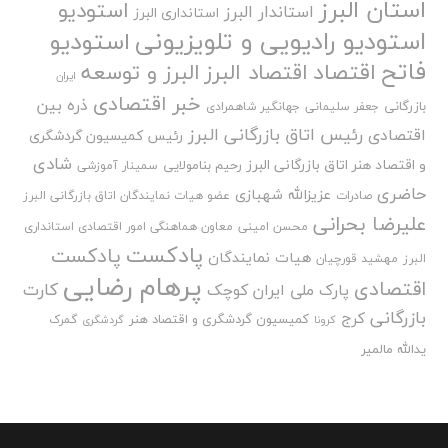
استان البرز
استودیو
استاندار البرز
استانداری البرز
استودیو رادیویی و تلویزیونی
استودیو
فاتح
اقتصاد
اقتصاد البرز
البرز و توسعه
ایران
خبر اقتصادی
ذره بین
بازرگانی
جعفر سلیمانی
جهانگیر شاهمرادی
رئیس اتاق بازرگانی البرز
اقتصادی
رئیس کمیسیون گردشگری
شادی
و اقتصاد هنر اتاق بازرگانی البرز
رحیم بنامولایی
سمینار آموزشی
حاضری
عزیزالله شهبازی
صادرات
عضو هیات نمایندگان اتاق بازرگانی البرز
علیرضا بحرانی
محسن امینی
معاون هماهنگی امور اقتصادی استانداری
پادکست
پادکست
هیات نمایندگان
البرز
مهشید قورچیان
پرهام رضایی
اقتصادی
کارت
پارک ملی ایران کوچک
بازرگانی
کرج
کمیسیون گردشگری و اقتصاد هنر
گمرک
کرونا
گردشگری
یدالله مالمیر