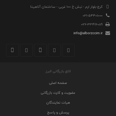
کرج-بلوار ارم - نبش خ 100 غربی - ساختمان آناهیتا
021-54401000
026-33416089
info@alborzccim.ir
اتاق بازرگانی البرز
صفحه اصلی
عضویت و کارت بازرگانی
هیات نمایندگان
پرسش و پاسخ