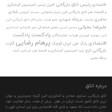
رئیس اتاق بازرگانی البرز
اقتصادی
رئیس کمیسیون گردشگری
شادی
و اقتصاد هنر اتاق بازرگانی البرز
رحیم بنامولایی
سمینار آموزشی
حاضری
عزیزالله شهبازی
صادرات
عضو هیات نمایندگان اتاق بازرگانی البرز
علیرضا بحرانی
محسن امینی
معاون هماهنگی امور اقتصادی استانداری
پادکست
پادکست
هیات نمایندگان
البرز
مهشید قورچیان
پرهام رضایی
اقتصادی
کارت
پارک ملی ایران کوچک
بازرگانی
کرج
کمیسیون گردشگری و اقتصاد هنر
گمرک
کرونا
گردشگری
یدالله مالمیر
درباره اتاق
اتاق بازرگانی، صنایع، معادن و کشاورزی البرز گرچه جدیدترین و جوان
ترین اتاق کشور است، لیکن در طول بیش از هفت سال فعالیت خود
نشان داده است که صعود و فتح قله اقتصادی برای این استان کهن را