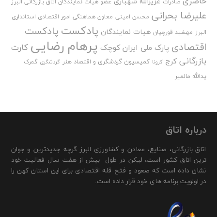
حاضری
عزیزالله شهبازی
صادرات
عضو هیات نمایندگان اتاق بازرگانی البرز
علیرضا بحرانی
محسن امینی
معاون هماهنگی امور اقتصادی استانداری
پادکست
پادکست
هیات نمایندگان
البرز
مهشید قورچیان
پرهام رضایی
اقتصادی
کارت
پارک ملی ایران کوچک
بازرگانی
کرج
کمیسیون گردشگری و اقتصاد هنر
گمرک
کرونا
گردشگری
یدالله مالمیر
درباره اتاق
اتاق بازرگانی، صنایع، معادن و کشاورزی البرز گرچه جدیدترین و جوان
ترین اتاق کشور است، لیکن در طول بیش از هفت سال فعالیت خود
نشان داده است که صعود و فتح قله اقتصادی برای این استان کهن را
در اولویت برنامه های خود قرار داده است.