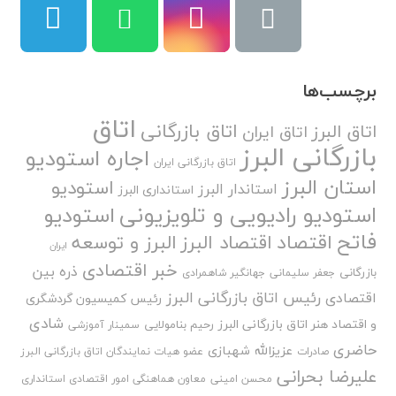
برچسب‌ها
اتاق
اتاق بازرگانی
اتاق البرز
اتاق ایران
بازرگانی البرز
اجاره استودیو
اتاق بازرگانی ایران
استان البرز
استودیو
استاندار البرز
استانداری البرز
استودیو رادیویی و تلویزیونی
استودیو
فاتح
اقتصاد
اقتصاد البرز
البرز و توسعه
ایران
خبر اقتصادی
ذره بین
بازرگانی
جعفر سلیمانی
جهانگیر شاهمرادی
رئیس اتاق بازرگانی البرز
اقتصادی
رئیس کمیسیون گردشگری
شادی
و اقتصاد هنر اتاق بازرگانی البرز
رحیم بنامولایی
سمینار آموزشی
حاضری
عزیزالله شهبازی
صادرات
عضو هیات نمایندگان اتاق بازرگانی البرز
علیرضا بحرانی
محسن امینی
معاون هماهنگی امور اقتصادی استانداری