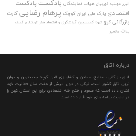
پادکست
پادکست
هیات نمایندگان
البرز
مهشید قورچیان
پرهام رضایی
اقتصادی
کارت
پارک ملی ایران کوچک
بازرگانی
کرج
کمیسیون گردشگری و اقتصاد هنر
گمرک
کرونا
گردشگری
یدالله مالمیر
درباره اتاق
اتاق بازرگانی، صنایع، معادن و کشاورزی البرز گرچه جدیدترین و جوان
ترین اتاق کشور است، لیکن در طول بیش از هفت سال فعالیت خود
نشان داده است که صعود و فتح قله اقتصادی برای این استان کهن را
در اولویت برنامه های خود قرار داده است.