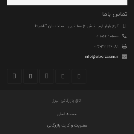
تماس باما
کرج-بلوار ارم - نبش خ 100 غربی - ساختمان آناهیتا
021-54401000
026-33416089
info@alborzccim.ir
اتاق بازرگانی البرز
صفحه اصلی
عضویت و کارت بازرگانی