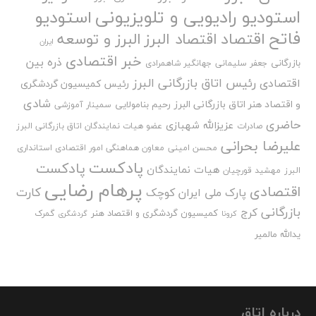
استودیو رادیویی و تلویزیونی
استودیو
فاتح
اقتصاد
اقتصاد البرز
البرز و توسعه
ایران
خبر اقتصادی
ذره بین
بازرگانی
جعفر سلیمانی
جهانگیر شاهمرادی
رئیس اتاق بازرگانی البرز
اقتصادی
رئیس کمیسیون گردشگری
شادی
و اقتصاد هنر اتاق بازرگانی البرز
رحیم بنامولایی
سمینار آموزشی
حاضری
عزیزالله شهبازی
صادرات
عضو هیات نمایندگان اتاق بازرگانی البرز
علیرضا بحرانی
محسن امینی
معاون هماهنگی امور اقتصادی استانداری
پادکست
پادکست
هیات نمایندگان
البرز
مهشید قورچیان
پرهام رضایی
اقتصادی
کارت
پارک ملی ایران کوچک
بازرگانی
کرج
کمیسیون گردشگری و اقتصاد هنر
گمرک
کرونا
گردشگری
یدالله مالمیر
درباره اتاق