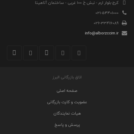
کرج-بلوار ارم - نبش خ 100 غربی - ساختمان آناهیتا
021-54401000
026-33416089
info@alborzccim.ir
اتاق بازرگانی البرز
صفحه اصلی
عضویت و کارت بازرگانی
هیات نمایندگان
پرسش و پاسخ