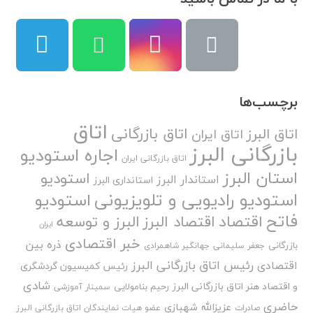
برچسب‌ها
اتاق
اتاق بازرگانی
اتاق البرز
اتاق ایران
بازرگانی البرز
اجاره استودیو
اتاق بازرگانی ایران
استان البرز
استودیو
استاندار البرز
استانداری البرز
استودیو رادیویی و تلویزیونی
استودیو
فاتح
اقتصاد
اقتصاد البرز
البرز و توسعه
ایران
خبر اقتصادی
ذره بین
بازرگانی
جعفر سلیمانی
جهانگیر شاهمرادی
رئیس اتاق بازرگانی البرز
اقتصادی
رئیس کمیسیون گردشگری
شادی
و اقتصاد هنر اتاق بازرگانی البرز
رحیم بنامولایی
سمینار آموزشی
حاضری
عزیزالله شهبازی
صادرات
عضو هیات نمایندگان اتاق بازرگانی البرز