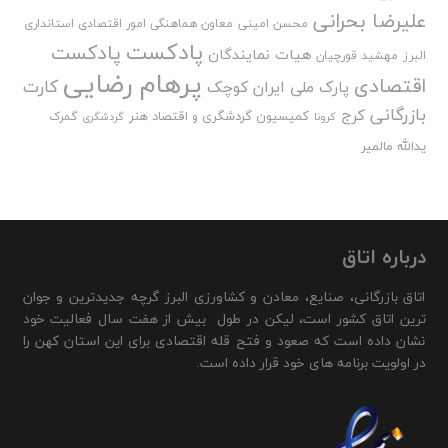
علیرضا بحرانی
محسن امینی
معاون هماهنگی امور اقتصادی استانداری
پادکست
پادکست
هیات نمایندگان
البرز
مهشید قورچیان
پرهام رضایی
اقتصادی
کارت
پارک ملی ایران کوچک
بازرگانی
کرج
کمیسیون گردشگری و اقتصاد هنر
گمرک
کرونا
گردشگری
یدالله مالمیر
درباره اتاق
اتاق بازرگانی، صنایع، معادن و کشاورزی البرز گرچه جدیدترین و جوان
ترین اتاق کشور است، لیکن در طول بیش از هفت سال فعالیت خود
نشان داده است که صعود و فتح قله اقتصادی برای این استان کهن را
در اولویت برنامه های خود قرار داده است.