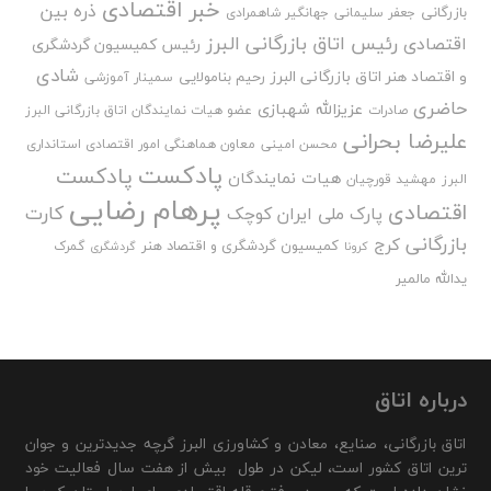
خبر اقتصادی
ذره بین
بازرگانی
جعفر سلیمانی
جهانگیر شاهمرادی
رئیس اتاق بازرگانی البرز
اقتصادی
رئیس کمیسیون گردشگری
شادی
و اقتصاد هنر اتاق بازرگانی البرز
رحیم بنامولایی
سمینار آموزشی
حاضری
عزیزالله شهبازی
صادرات
عضو هیات نمایندگان اتاق بازرگانی البرز
علیرضا بحرانی
محسن امینی
معاون هماهنگی امور اقتصادی استانداری
پادکست
پادکست
هیات نمایندگان
البرز
مهشید قورچیان
پرهام رضایی
اقتصادی
کارت
پارک ملی ایران کوچک
بازرگانی
کرج
کمیسیون گردشگری و اقتصاد هنر
گمرک
کرونا
گردشگری
یدالله مالمیر
درباره اتاق
اتاق بازرگانی، صنایع، معادن و کشاورزی البرز گرچه جدیدترین و جوان
ترین اتاق کشور است، لیکن در طول بیش از هفت سال فعالیت خود