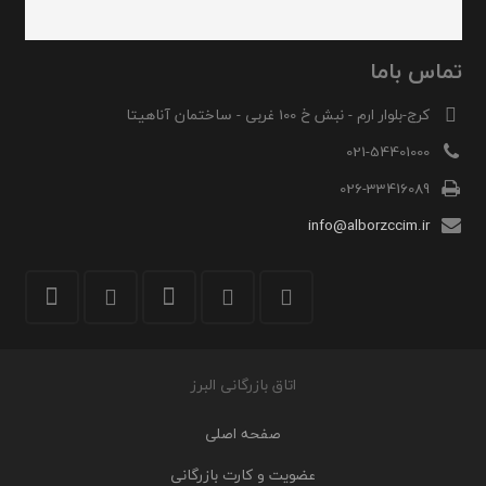
تماس باما
کرج-بلوار ارم - نبش خ 100 غربی - ساختمان آناهیتا
021-54401000
026-33416089
info@alborzccim.ir
اتاق بازرگانی البرز
صفحه اصلی
عضویت و کارت بازرگانی