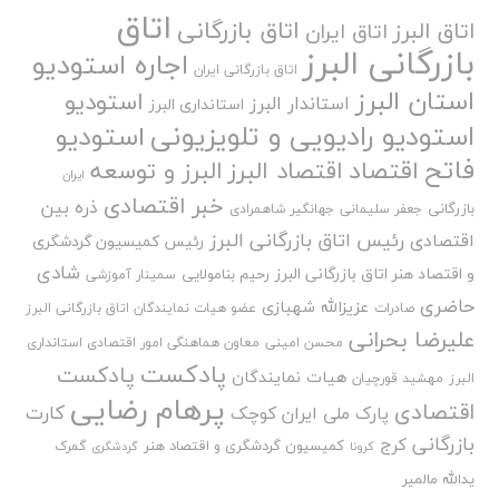
اتاق
اتاق بازرگانی
اتاق البرز
اتاق ایران
بازرگانی البرز
اجاره استودیو
اتاق بازرگانی ایران
استان البرز
استودیو
استاندار البرز
استانداری البرز
استودیو رادیویی و تلویزیونی
استودیو
فاتح
اقتصاد
اقتصاد البرز
البرز و توسعه
ایران
خبر اقتصادی
ذره بین
بازرگانی
جعفر سلیمانی
جهانگیر شاهمرادی
رئیس اتاق بازرگانی البرز
اقتصادی
رئیس کمیسیون گردشگری
شادی
و اقتصاد هنر اتاق بازرگانی البرز
رحیم بنامولایی
سمینار آموزشی
حاضری
عزیزالله شهبازی
صادرات
عضو هیات نمایندگان اتاق بازرگانی البرز
علیرضا بحرانی
محسن امینی
معاون هماهنگی امور اقتصادی استانداری
پادکست
پادکست
هیات نمایندگان
البرز
مهشید قورچیان
پرهام رضایی
اقتصادی
کارت
پارک ملی ایران کوچک
بازرگانی
کرج
کمیسیون گردشگری و اقتصاد هنر
گمرک
کرونا
گردشگری
یدالله مالمیر