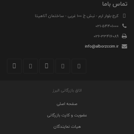
تماس باما
کرج-بلوار ارم - نبش خ 100 غربی - ساختمان آناهیتا
021-54401000
026-33416089
info@alborzccim.ir
اتاق بازرگانی البرز
صفحه اصلی
عضویت و کارت بازرگانی
هیات نمایندگان