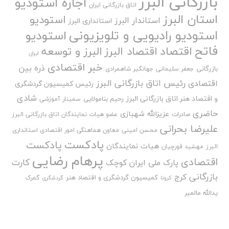
بازرگانی البرز
اجاره استودیو
اتاق بازرگانی ایران
استان البرز
استودیو
استاندار البرز
استانداری البرز
استودیو رادیویی و تلویزیونی
استودیو
فاتح
اقتصاد
اقتصاد البرز
البرز و توسعه
ایران
خبر اقتصادی
ذره بین
بازرگانی
جعفر سلیمانی
جهانگیر شاهمرادی
رئیس اتاق بازرگانی البرز
اقتصادی
رئیس کمیسیون گردشگری
شادی
و اقتصاد هنر اتاق بازرگانی البرز
رحیم بنامولایی
سمینار آموزشی
حاضری
عزیزالله شهبازی
صادرات
عضو هیات نمایندگان اتاق بازرگانی البرز
علیرضا بحرانی
محسن امینی
معاون هماهنگی امور اقتصادی استانداری
پادکست
پادکست
هیات نمایندگان
البرز
مهشید قورچیان
پرهام رضایی
اقتصادی
کارت
پارک ملی ایران کوچک
بازرگانی
کرج
کمیسیون گردشگری و اقتصاد هنر
گمرک
کرونا
گردشگری
یدالله مالمیر