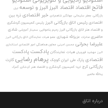
فاتح
اقتصاد
اقتصاد البرز
البرز و توسعه
ایران
خبر اقتصادی
ذره بین
بازرگانی
جعفر سلیمانی
جهانگیر شاهمرادی
رئیس اتاق بازرگانی البرز
اقتصادی
رئیس کمیسیون گردشگری
شادی
و اقتصاد هنر اتاق بازرگانی البرز
رحیم بنامولایی
سمینار آموزشی
حاضری
عزیزالله شهبازی
صادرات
عضو هیات نمایندگان اتاق بازرگانی البرز
علیرضا بحرانی
محسن امینی
معاون هماهنگی امور اقتصادی استانداری
پادکست
پادکست
هیات نمایندگان
البرز
مهشید قورچیان
پرهام رضایی
اقتصادی
کارت
پارک ملی ایران کوچک
بازرگانی
کرج
کمیسیون گردشگری و اقتصاد هنر
گمرک
کرونا
گردشگری
یدالله مالمیر
درباره اتاق