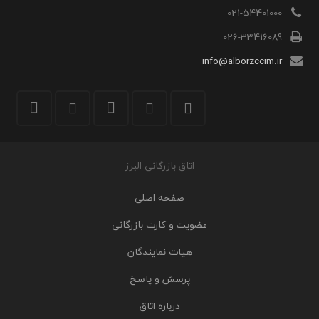
021-54401000
026-33416089
info@alborzccim.ir
اتاق بازرگانی البرز
صفحه اصلی
عضویت و کارت بازرگانی
هیات نمایندگان
پرسش و پاسخ
درباره اتاق