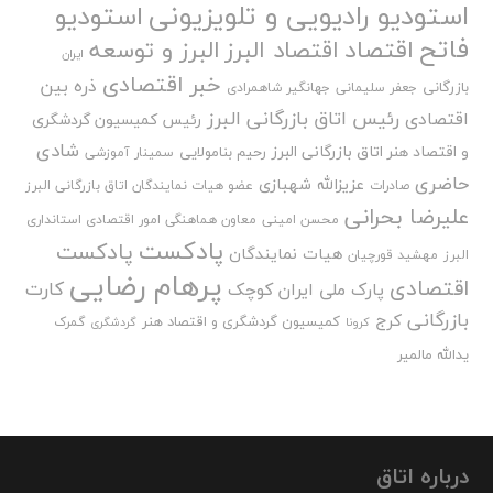
استودیو رادیویی و تلویزیونی
استودیو
فاتح
اقتصاد
اقتصاد البرز
البرز و توسعه
ایران
خبر اقتصادی
ذره بین
بازرگانی
جعفر سلیمانی
جهانگیر شاهمرادی
رئیس اتاق بازرگانی البرز
اقتصادی
رئیس کمیسیون گردشگری
شادی
و اقتصاد هنر اتاق بازرگانی البرز
رحیم بنامولایی
سمینار آموزشی
حاضری
عزیزالله شهبازی
صادرات
عضو هیات نمایندگان اتاق بازرگانی البرز
علیرضا بحرانی
محسن امینی
معاون هماهنگی امور اقتصادی استانداری
پادکست
پادکست
هیات نمایندگان
البرز
مهشید قورچیان
پرهام رضایی
اقتصادی
کارت
پارک ملی ایران کوچک
بازرگانی
کرج
کمیسیون گردشگری و اقتصاد هنر
گمرک
کرونا
گردشگری
یدالله مالمیر
درباره اتاق