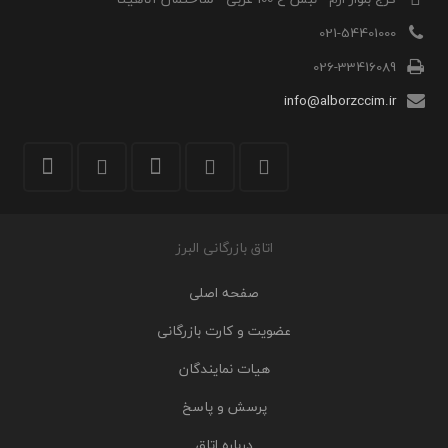
021-54401000
026-33416089
info@alborzccim.ir
اتاق بازرگانی البرز
صفحه اصلی
عضویت و کارت بازرگانی
هیات نمایندگان
پرسش و پاسخ
درباره اتاق