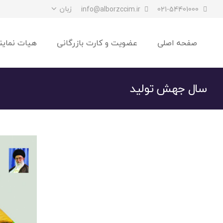
زبان
info@alborzccim.ir
021-54401000
صفحه اصلی
عضویت و کارت بازرگانی
هیات نماین
سال جهش تولید