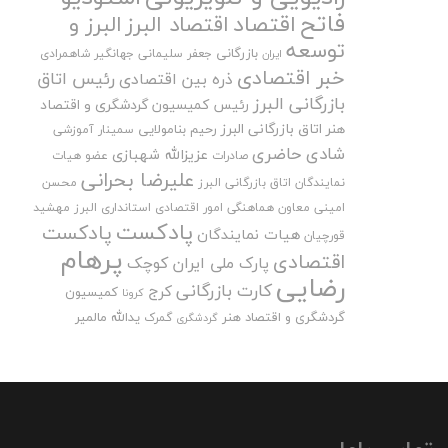
فاتح
اقتصاد
اقتصاد البرز
البرز و
توسعه
بازرگانی
جعفر سلیمانی
جهانگیر شاهمرادی
ایران
خبر اقتصادی
رئیس اتاق
ذره بین اقتصادی
بازرگانی البرز
رئیس کمیسیون گردشگری و اقتصاد
هنر اتاق بازرگانی البرز
رحیم بنامولایی
سمینار آموزشی
شادی حاضری
عزیزالله شهبازی
صادرات
عضو هیات
علیرضا بحرانی
نمایندگان اتاق بازرگانی البرز
محسن
امینی
معاون هماهنگی امور اقتصادی استانداری البرز
مهشید
پادکست
پادکست
هیات نمایندگان
قورچیان
پرهام
اقتصادی
پارک ملی ایران کوچک
رضایی
کارت بازرگانی
کرج
کمیسیون
کرونا
گردشگری و اقتصاد هنر
یدالله مالمیر
گمرک
گردشگری