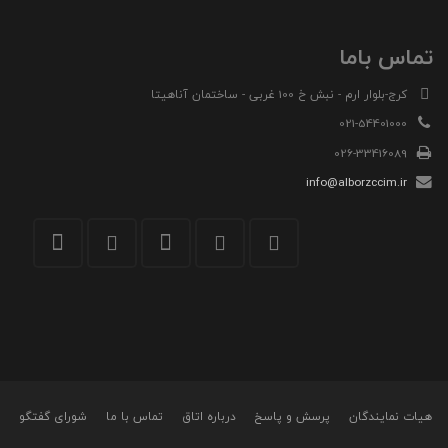
تماس باما
کرج-بلوار ارم - نبش خ 100 غربی - ساختمان آناهیتا
021-54401000
026-33416089
info@alborzccim.ir
هیات نمایندگان
پرسش و پاسخ
درباره اتاق
تماس با ما
شورای گفتگو