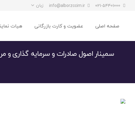
زبان
info@alborzccim.ir
021-54401000
صفحه اصلی
عضویت و کارت بازرگانی
هیات نماین
سمینار اصول صادرات و سرمایه گذاری و مرا