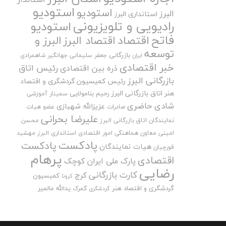
استودیو
استودیو
البرز
استانداری البرز
رادیویی و تلویزیونی
استودیو
فاتح
اقتصاد
اقتصاد البرز
البرز و
توسعه
بازرگانی
جعفر سلیمانی
جهانگیر شاهمرادی
ایران
خبر اقتصادی
رئیس اتاق
ذره بین اقتصادی
بازرگانی البرز
رئیس کمیسیون گردشگری و اقتصاد
هنر اتاق بازرگانی البرز
رحیم بنامولایی
سمینار آموزشی
شادی حاضری
عزیزالله شهبازی
صادرات
عضو هیات
علیرضا بحرانی
نمایندگان اتاق بازرگانی البرز
محسن
امینی
معاون هماهنگی امور اقتصادی استانداری البرز
مهشید
پادکست
پادکست
هیات نمایندگان
قورچیان
پرهام
اقتصادی
پارک ملی ایران کوچک
رضایی
کارت بازرگانی
کرج
کمیسیون
کرونا
گردشگری و اقتصاد هنر
یدالله مالمیر
گمرک
گردشگری