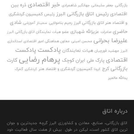
خبر اقتصادی
ذره بین
بازرگانی
جعفر سلیمانی
جهانگیر شاهمرادی
رئیس اتاق بازرگانی البرز
اقتصادی
رئیس کمیسیون گردشگری
شادی
و اقتصاد هنر اتاق بازرگانی البرز
رحیم بنامولایی
سمینار آموزشی
حاضری
عزیزالله شهبازی
صادرات
عضو هیات نمایندگان اتاق بازرگانی البرز
علیرضا بحرانی
محسن امینی
معاون هماهنگی امور اقتصادی استانداری
پادکست
پادکست
هیات نمایندگان
البرز
مهشید قورچیان
پرهام رضایی
اقتصادی
کارت
پارک ملی ایران کوچک
بازرگانی
کرج
کمیسیون گردشگری و اقتصاد هنر
گمرک
کرونا
گردشگری
یدالله مالمیر
درباره اتاق
اتاق بازرگانی، صنایع، معادن و کشاورزی البرز گرچه جدیدترین و جوان
ترین اتاق کشور است، لیکن در طول بیش از هفت سال فعالیت خود