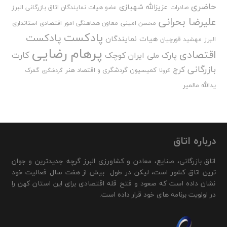
حاضری
عزیزالله شهبازی
صادرات
عضو هیات نمایندگان اتاق بازرگانی البرز
علیرضا بحرانی
محسن امینی
معاون هماهنگی امور اقتصادی استانداری
پادکست
پادکست
هیات نمایندگان
البرز
مهشید قورچیان
پرهام رضایی
اقتصادی
کارت
پارک ملی ایران کوچک
بازرگانی
کرج
کمیسیون گردشگری و اقتصاد هنر
گمرک
کرونا
گردشگری
یدالله مالمیر
درباره اتاق
اتاق بازرگانی، صنایع، معادن و کشاورزی البرز گرچه جدیدترین و جوان
ترین اتاق کشور است، لیکن در طول بیش از هفت سال فعالیت خود
نشان داده است که صعود و فتح قله اقتصادی برای این استان کهن را
در اولویت برنامه های خود قرار داده است.