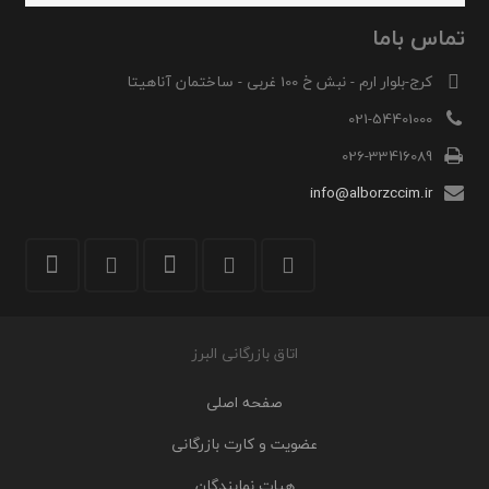
تماس باما
کرج-بلوار ارم - نبش خ 100 غربی - ساختمان آناهیتا
021-54401000
026-33416089
info@alborzccim.ir
اتاق بازرگانی البرز
صفحه اصلی
عضویت و کارت بازرگانی
هیات نمایندگان