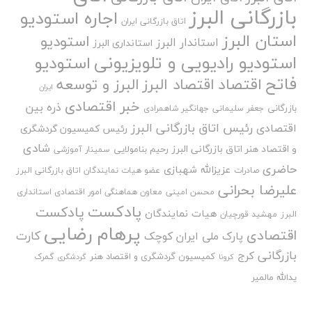
بازرگانی البرز
اجاره استودیو
اتاق بازرگانی ایران
استان البرز
استودیو
استاندار البرز
استانداری البرز
استودیو رادیویی و تلویزیونی
استودیو
فاتح
اقتصاد
اقتصاد البرز
البرز و توسعه
ایران
خبر اقتصادی
ذره بین
بازرگانی
جعفر سلیمانی
جهانگیر شاهمرادی
رئیس اتاق بازرگانی البرز
اقتصادی
رئیس کمیسیون گردشگری
شادی
و اقتصاد هنر اتاق بازرگانی البرز
رحیم بنامولایی
سمینار آموزشی
حاضری
عزیزالله شهبازی
صادرات
عضو هیات نمایندگان اتاق بازرگانی البرز
علیرضا بحرانی
محسن امینی
معاون هماهنگی امور اقتصادی استانداری
پادکست
پادکست
هیات نمایندگان
البرز
مهشید قورچیان
پرهام رضایی
اقتصادی
کارت
پارک ملی ایران کوچک
بازرگانی
کرج
کمیسیون گردشگری و اقتصاد هنر
گمرک
کرونا
گردشگری
یدالله مالمیر