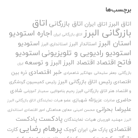
برچسب‌ها
اتاق
اتاق بازرگانی
اتاق البرز
اتاق ایران
بازرگانی البرز
اجاره استودیو
اتاق بازرگانی ایران
استان البرز
استودیو
استاندار البرز
استانداری البرز
استودیو رادیویی و تلویزیونی
استودیو
فاتح
اقتصاد
اقتصاد البرز
البرز و توسعه
ایران
خبر اقتصادی
ذره بین
بازرگانی
جعفر سلیمانی
جهانگیر شاهمرادی
رئیس اتاق بازرگانی البرز
اقتصادی
رئیس کمیسیون گردشگری
شادی
و اقتصاد هنر اتاق بازرگانی البرز
رحیم بنامولایی
سمینار آموزشی
حاضری
عزیزالله شهبازی
صادرات
عضو هیات نمایندگان اتاق بازرگانی البرز
علیرضا بحرانی
محسن امینی
معاون هماهنگی امور اقتصادی استانداری
پادکست
پادکست
هیات نمایندگان
البرز
مهشید قورچیان
پرهام رضایی
اقتصادی
کارت
پارک ملی ایران کوچک
بازرگانی