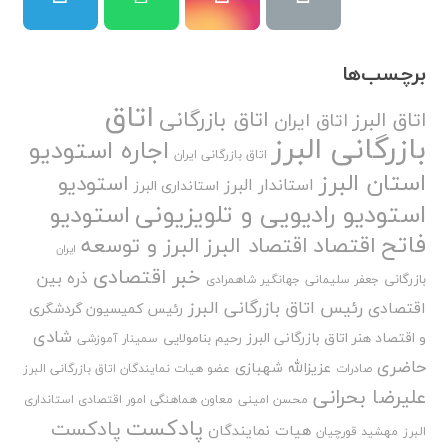
برچسب‌ها
اتاق
اتاق بازرگانی
اتاق البرز
اتاق ایران
بازرگانی البرز
اجاره استودیو
اتاق بازرگانی ایران
استان البرز
استودیو
استاندار البرز
استانداری البرز
استودیو رادیویی و تلویزیونی
استودیو
فاتح
اقتصاد
اقتصاد البرز
البرز و توسعه
ایران
خبر اقتصادی
ذره بین
بازرگانی
جعفر سلیمانی
جهانگیر شاهمرادی
رئیس اتاق بازرگانی البرز
اقتصادی
رئیس کمیسیون گردشگری
شادی
و اقتصاد هنر اتاق بازرگانی البرز
رحیم بنامولایی
سمینار آموزشی
حاضری
عزیزالله شهبازی
صادرات
عضو هیات نمایندگان اتاق بازرگانی البرز
علیرضا بحرانی
محسن امینی
معاون هماهنگی امور اقتصادی استانداری
پادکست
پادکست
هیات نمایندگان
البرز
مهشید قورچیان