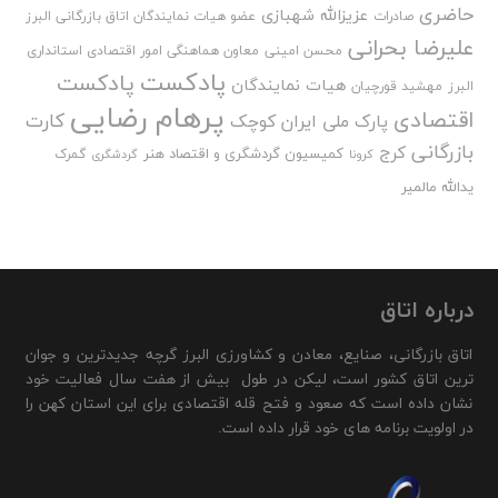
حاضری
عزیزالله شهبازی
صادرات
عضو هیات نمایندگان اتاق بازرگانی البرز
علیرضا بحرانی
محسن امینی
معاون هماهنگی امور اقتصادی استانداری
پادکست
پادکست
هیات نمایندگان
البرز
مهشید قورچیان
پرهام رضایی
اقتصادی
کارت
پارک ملی ایران کوچک
بازرگانی
کرج
کمیسیون گردشگری و اقتصاد هنر
گمرک
کرونا
گردشگری
یدالله مالمیر
درباره اتاق
اتاق بازرگانی، صنایع، معادن و کشاورزی البرز گرچه جدیدترین و جوان
ترین اتاق کشور است، لیکن در طول بیش از هفت سال فعالیت خود
نشان داده است که صعود و فتح قله اقتصادی برای این استان کهن را
در اولویت برنامه های خود قرار داده است.