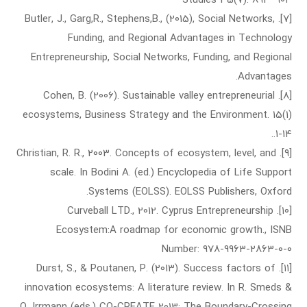
[۷]. Butler, J., Garg,R., Stephens,B., (2015), Social Networks,
Funding, and Regional Advantages in Technology
Entrepreneurship, Social Networks, Funding, and Regional
Advantages.
[۸]. Cohen, B. (2006). Sustainable valley entrepreneurial
ecosystems, Business Strategy and the Environment. 15(1)
.1-14.
[۹]. Christian, R. R., 2003. Concepts of ecosystem, level, and
scale. In Bodini A. (ed.) Encyclopedia of Life Support
Systems (EOLSS). EOLSS Publishers, Oxford.
[۱۰]. Curveball LTD., 2012. Cyprus Entrepreneurship
Ecosystem:A roadmap for economic growth., ISNB
Number: 978-9963-2863-0-0
[۱۱]. Durst, S., & Poutanen, P. (2013). Success factors of
innovation ecosystems: A literature review. In R. Smeds &
O. Irrmann (eds.) CO-CREATE 2013: The Boundary-Crossing