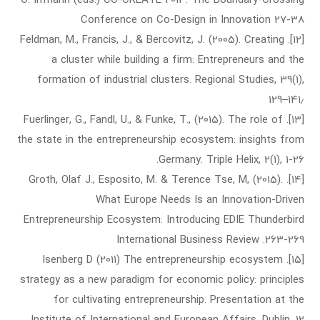
Conference on Co-Design in Innovation 27-38
[۱۲]. Feldman, M., Francis, J., & Bercovitz, J. (2005). Creating
a cluster while building a firm: Entrepreneurs and the
formation of industrial clusters. Regional Studies, 39(1),
129–۱۴۱٫
[۱۳]. Fuerlinger, G., Fandl, U., & Funke, T., (2015). The role of
the state in the entrepreneurship ecosystem: insights from
Germany. Triple Helix, 2(1), 1-26.
[۱۴]. Groth, Olaf J., Esposito, M. & Terence Tse, M, (2015).
What Europe Needs Is an Innovation-Driven
Entrepreneurship Ecosystem: Introducing EDIE Thunderbird
International Business Review .263-269
[۱۵]. Isenberg D (2011) The entrepreneurship ecosystem
strategy as a new paradigm for economic policy: principles
for cultivating entrepreneurship. Presentation at the
Institute of International and European Affairs, Dublin, 12