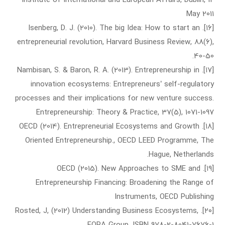
May 2011
[۱۶]. Isenberg, D. J. (2010). The big Idea: How to start an
entrepreneurial revolution, Harvard Business Review, 88(6),
40-50.
[۱۷]. Nambisan, S. & Baron, R. A. (2013). Entrepreneurship in
innovation ecosystems: Entrepreneurs’ self-regulatory
processes and their implications for new venture success.
Entrepreneurship: Theory & Practice, 37(5), 1071-1097
[۱۸]. OECD (2014). Entrepreneurial Ecosystems and Growth
Oriented Entrepreneurship., OECD LEED Programme, The
Hague, Netherlands.
[۱۹]. OECD (2015). New Approaches to SME and
Entrepreneurship Financing: Broadening the Range of
Instruments, OECD Publishing
[۲۰]. Rosted, J, (2012) Understanding Business Ecosystems,
FORA Group, ISBN 978-2-8041-7676-1