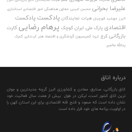
علیرضا بحرانی
محسن امینی
معاون هماهنگی امور اقتصادی استانداری
پادکست
پادکست
هیات نمایندگان
البرز
مهشید قورچیان
پرهام رضایی
اقتصادی
کارت
پارک ملی ایران کوچک
بازرگانی
کرج
کمیسیون گردشگری و اقتصاد هنر
گمرک
کرونا
گردشگری
یدالله مالمیر
درباره اتاق
اتاق بازرگانی، صنایع، معادن و کشاورزی البرز گرچه جدیدترین و جوان
ترین اتاق کشور است، لیکن در طول بیش از هفت سال فعالیت خود
نشان داده است که صعود و فتح قله اقتصادی برای این استان کهن را
در اولویت برنامه های خود قرار داده است.