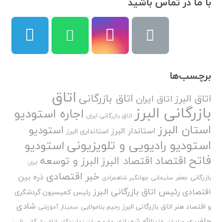
با ما در تماس باشید
برچسب‌ها
اتاق
اتاق بازرگانی
اتاق البرز
اتاق ایران
بازرگانی البرز
اجاره استودیو
اتاق بازرگانی ایران
استان البرز
استودیو
استاندار البرز
استانداری البرز
استودیو رادیویی و تلویزیونی
استودیو
فاتح
اقتصاد
اقتصاد البرز
البرز و توسعه
ایران
خبر اقتصادی
ذره بین
بازرگانی
جعفر سلیمانی
جهانگیر شاهمرادی
رئیس اتاق بازرگانی البرز
اقتصادی
رئیس کمیسیون گردشگری
شادی
و اقتصاد هنر اتاق بازرگانی البرز
رحیم بنامولایی
سمینار آموزشی
حاضری
عزیزالله شهبازی
صادرات
عضو هیات نمایندگان اتاق بازرگانی البرز