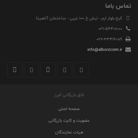
تماس باما
کرج-بلوار ارم - نبش خ 100 غربی - ساختمان آناهیتا
021-54401000
026-33416089
info@alborzccim.ir
اتاق بازرگانی البرز
صفحه اصلی
عضویت و کارت بازرگانی
هیات نمایندگان