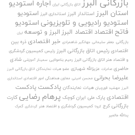
بازرگانی البرز
اجاره استودیو
اتاق بازرگانی ایران
استان البرز
استودیو
استاندار البرز
استانداری البرز
استودیو رادیویی و تلویزیونی
استودیو
فاتح
اقتصاد
اقتصاد البرز
البرز و توسعه
ایران
خبر اقتصادی
ذره بین
بازرگانی
جعفر سلیمانی
جهانگیر شاهمرادی
رئیس اتاق بازرگانی البرز
اقتصادی
رئیس کمیسیون گردشگری
شادی
و اقتصاد هنر اتاق بازرگانی البرز
رحیم بنامولایی
سمینار آموزشی
حاضری
عزیزالله شهبازی
صادرات
عضو هیات نمایندگان اتاق بازرگانی البرز
علیرضا بحرانی
محسن امینی
معاون هماهنگی امور اقتصادی استانداری
پادکست
پادکست
هیات نمایندگان
البرز
مهشید قورچیان
پرهام رضایی
اقتصادی
کارت
پارک ملی ایران کوچک
بازرگانی
کرج
کمیسیون گردشگری و اقتصاد هنر
گمرک
کرونا
گردشگری
یدالله مالمیر